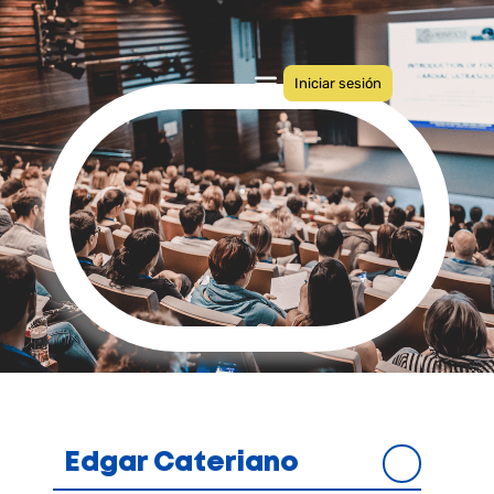
Iniciar sesión
Quiénes somos
Congresos anteriores
Edgar Cateriano