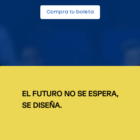
Compra tu boleta
EL FUTURO NO SE ESPERA,
SE DISEÑA.