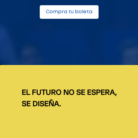
Compra tu boleta
EL FUTURO NO SE ESPERA,
SE DISEÑA.