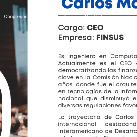
Carlos M
Congresos anteriores
Blog
Contáctenos
Cargo:
CEO
Empresa:
FINSUS
Es Ingeniero en Comput
Actualmente es el CEO d
democratizando las finan
clave en la Comisión Naci
años, donde fue el arquit
en tecnologías de la inform
nacional que disminuyó e
diversas regulaciones favor
La trayectoria de Carlos
internacional, destac
Interamericano de Desarro